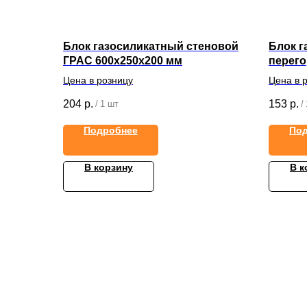
Блок газосиликатный стеновой
Блок г
ГРАС 600x250x200 мм
перег
600x25
Цена в розницу
Цена в 
204
р.
153
р.
/
1 шт
/
Подробнее
По
В корзину
В к