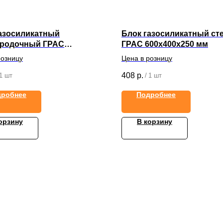
азосиликатный
Блок газосиликатный ст
ородочный ГРАС
ГРАС 600x400x250 мм
0x150 мм
розницу
Цена в розницу
408
р.
1 шт
/
1 шт
дробнее
Подробнее
орзину
В корзину