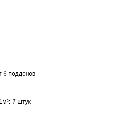
т 6 поддонов
1м²: 7 штук
к