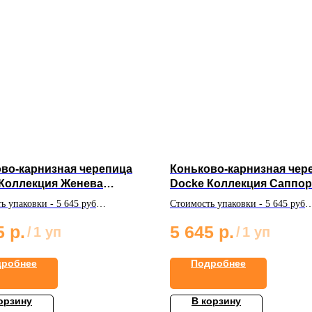
во-карнизная черепица
Коньково-карнизная чер
Коллекция Женева
Docke Коллекция Саппо
ис"
"Вагаси"
ь упаковки - 5 645 руб
Стоимость упаковки - 5 645 руб
мая поверхность из одной
Покрываемая поверхность из од
5
р.
5 645
р.
/
1 уп
/
1 уп
 22 / 11 м²
упаковки: 22 / 11 м²
 упаковке: 22 шт
Кол-во в упаковке: 22 шт
дробнее
Подробнее
орзину
В корзину