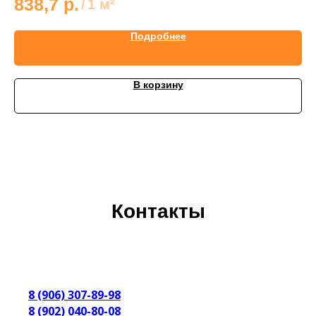
838,7
р.
8
/
1 м²
Подробнее
В корзину
Контакты
8 (906) 307-89-98
8 (902) 040-80-08