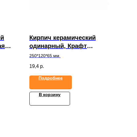
ий
Кирпич керамический
ая
одинарный, Крафт
Дерево
250*120*65 мм
19,4
р.
Подробнее
В корзину