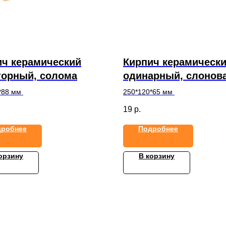
ич керамический
Кирпич керамическ
торный, солома
одинарный, слонов
кость
*88 мм
250*120*65 мм
19
р.
дробнее
Подробнее
орзину
В корзину