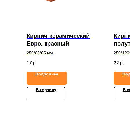
Кирпич керамический
Кирп
Евро, красный
полу
250*85*65 мм
250*120
17
р.
22
р.
Подробнее
По
В корзину
В к