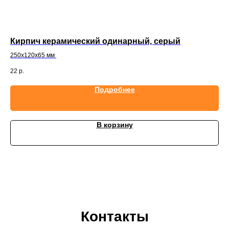
Кирпич керамический одинарный, серый
Ки
250х120х65 мм
25
22
р.
22
Подробнее
В корзину
Контакты