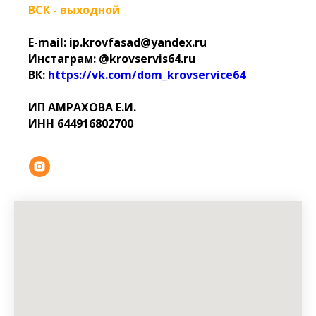
ВСК - выходной
E-mail: ip.krovfasad@yandex.ru
Инстаграм: @krovservis64.ru
ВК:
https://vk.com/dom_krovservice64
ИП АМРАХОВА Е.И.
ИНН 644916802700