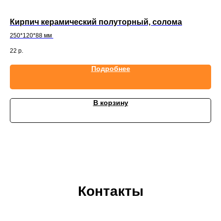
а
Кирпич керамический полуторный, солома
Ки
250*120*88 мм
25
22
р.
17
Подробнее
В корзину
Контакты