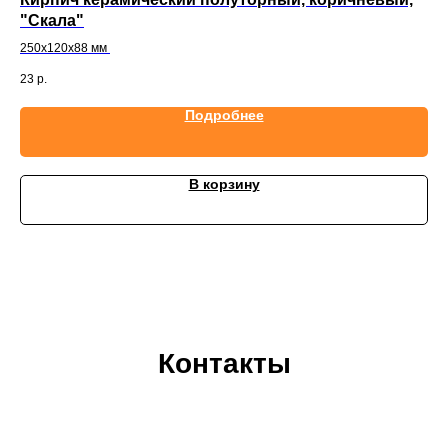
"Скала"
Ск
250х120х88 мм
25
23
р.
21
Подробнее
В корзину
Контакты