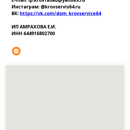
E-mail: ip.krovfasad@yandex.ru
Инстаграм: @krovservis64.ru
ВК:
https://vk.com/dom_krovservice64
ИП АМРАХОВА Е.И.
ИНН 644916802700