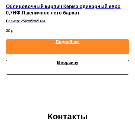
Облицовочный кирпич Керма одинарный евро
Об
0,7НФ Пшеничное лето бархат
ут
Размер: 250x85x65 мм
Раз
На поддоне: 556 шт.
На 
30
р.
Подробнее
В корзину
Контакты