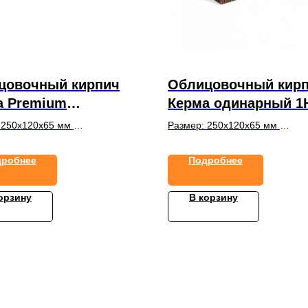
цовочный кирпич
Облицовочный кир
а Premium
Керма одинарный 1
арный 1НФ Olive
Терракот бархат
 250х120х65 мм
Размер: 250х120х65 мм
g
оне: 444 шт.
На поддоне: 444 шт.
дробнее
Подробнее
орзину
В корзину