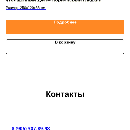
Размер: 250х120х88 мм
Раз
На поддоне: 348 шт.
На 
Подробнее
В корзину
Контакты
8 (906) 307-89-98