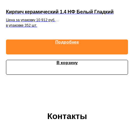
Кирпич керамический 1.4 НФ Белый Гладкий
Ки
Цена за упаковку 10 912 руб.
Цен
в упаковке 352 шт.
в у
Подробнее
В корзину
Контакты