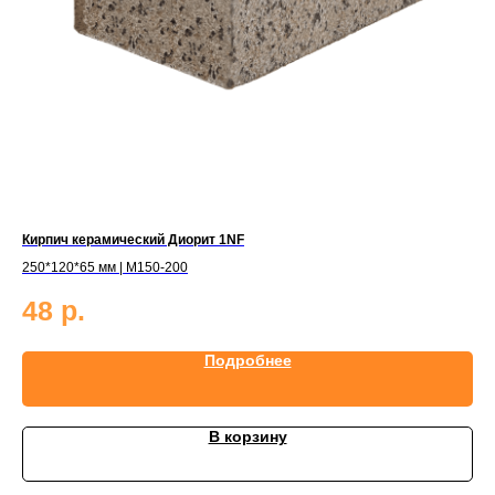
Кирпич керамический Диорит 1NF
Ки
250*120*65 мм | М150-200
250
48
р.
3
Подробнее
В корзину