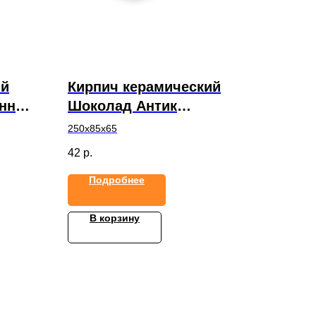
ий
Кирпич керамический
енный
Шоколад Антик
Ф
ЕВРОФОРМАТ 0,7НФ
250х85х65
42
р.
Подробнее
В корзину