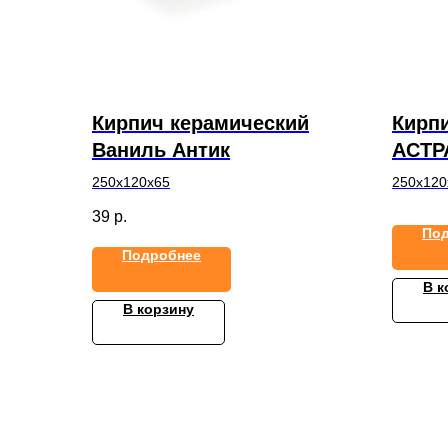
Кирпич керамический
Кирп
Ваниль Антик
АСТР
250х120х65
250х120
39
р.
По
Подробнее
В к
В корзину