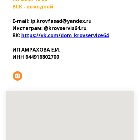
ВСК - выходной
E-mail: ip.krovfasad@yandex.ru
Инстаграм: @krovservis64.ru
ВК:
https://vk.com/dom_krovservice64
ИП АМРАХОВА Е.И.
ИНН 644916802700