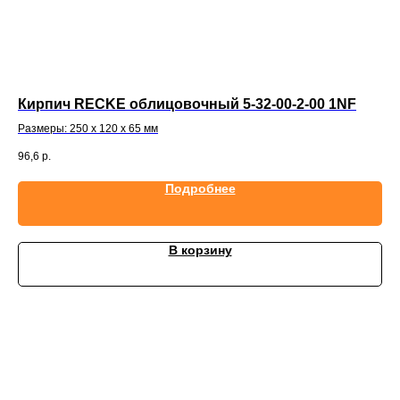
F
Кирпич RECKE облицовочный 5-32-00-2-00 1NF
Ки
00
Размеры: 250 х 120 х 65 мм
Раз
96,6
р.
96,
Подробнее
В корзину