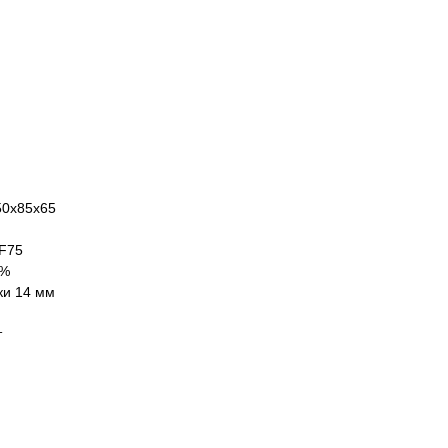
50х85х65
 F75
 %
ки 14 мм
т