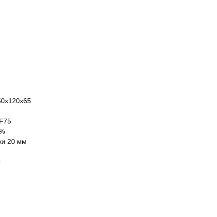
50х120х65
 F75
 %
ки 20 мм
т