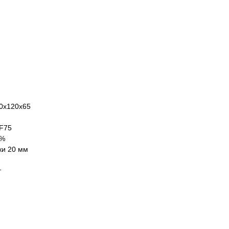
0х120х65
 F75
 %
ки 20 мм
т