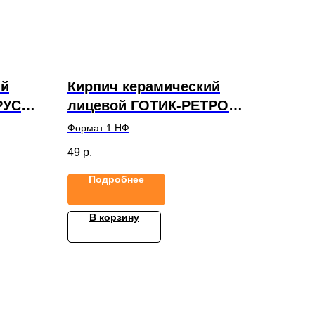
ий
Кирпич керамический
РУСТ
лицевой ГОТИК-РЕТРО
1NF
Формат 1 НФ
0х65
Размеры, ДхШхТ (мм)250х120х65
49
р.
Подробнее
В корзину