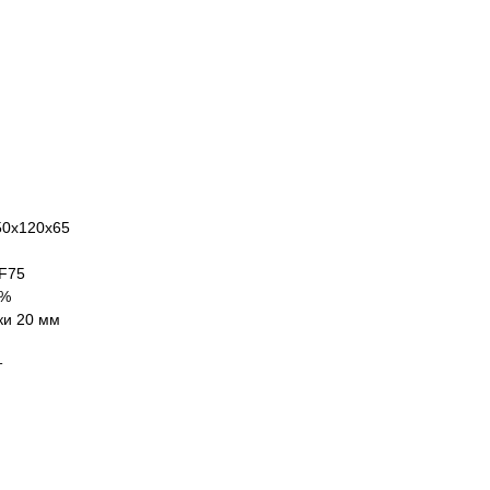
50х120х65
 F75
 %
ки 20 мм
т