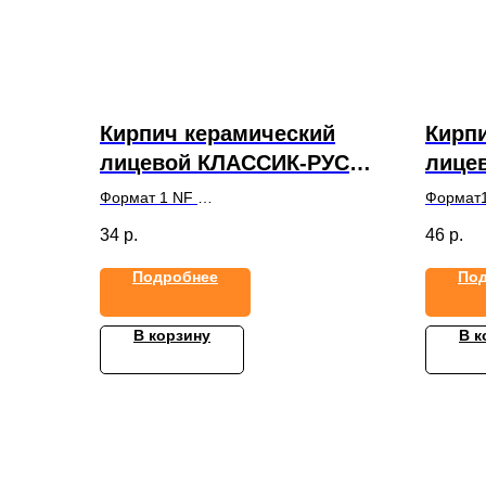
Кирпич керамический
Кирп
лицевой КЛАССИК-РУСТ
лице
1NF УС
КРОС
Формат 1 NF
Формат
Размеры, ДхШхТ (мм)250х120х65
Размеры
34
р.
46
р.
Подробнее
По
В корзину
В к