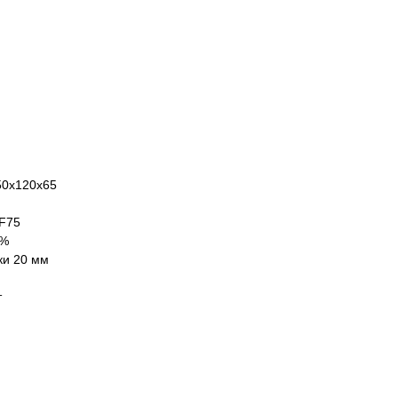
50х120х65
 F75
 %
ки 20 мм
т