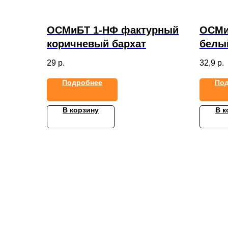
ОСМиБТ 1-НФ фактурный
ОСМи
коричневый бархат
белы
29
р.
32,9
р.
Подробнее
По
В корзину
В к