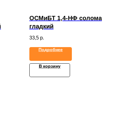
ОСМиБТ 1,4-НФ солома
й
гладкий
33,5
р.
Подробнее
В корзину