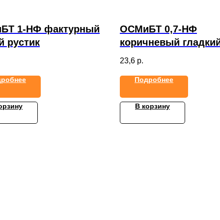
БТ 1-НФ фактурный
ОСМиБТ 0,7-НФ
й рустик
коричневый гладки
23,6
р.
дробнее
Подробнее
орзину
В корзину