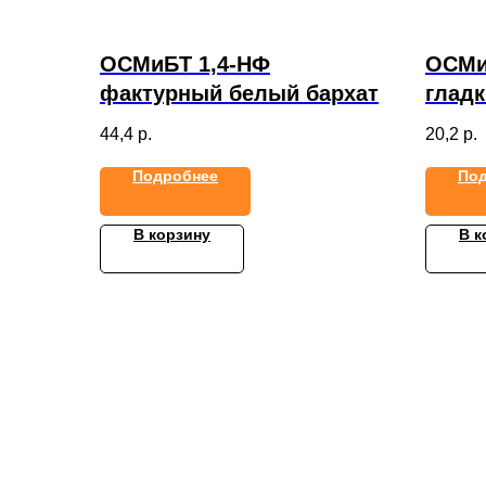
ОСМиБТ 1,4-НФ
ОСМи
фактурный белый бархат
глад
44,4
р.
20,2
р.
Подробнее
По
В корзину
В к