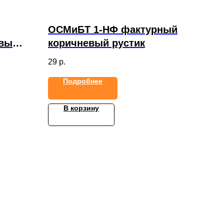
ОСМиБТ 1-НФ фактурный
евый
коричневый рустик
29
р.
Подробнее
В корзину