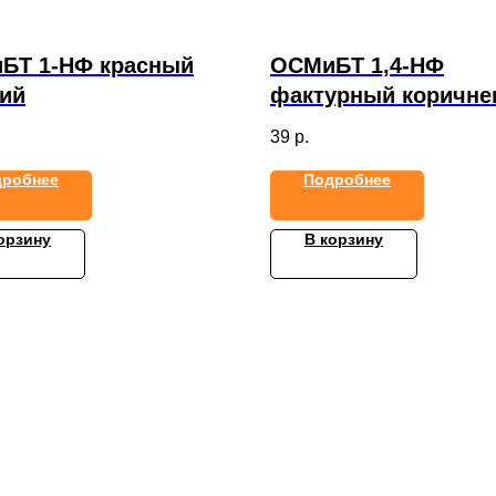
БТ 1-НФ красный
ОСМиБТ 1,4-НФ
кий
фактурный коричн
бархат
39
р.
дробнее
Подробнее
орзину
В корзину